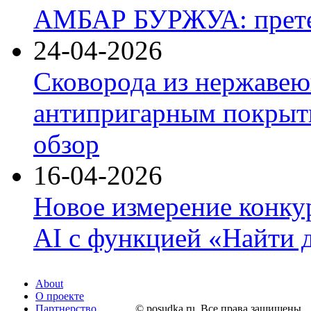
АМБАР БУРЖУА: прете
24-04-2026
Сковорода из нержавею
антипригарным покрыти
обзор
16-04-2026
Новое измерение конку
AI с функцией «Найти 
About
О проекте
Партнерство
© posudka.ru. Все права защищены.