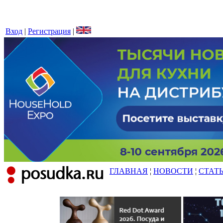
Вход
|
Регистрация
|
ГЛАВНАЯ
¦
НОВОСТИ
¦
СТАТ