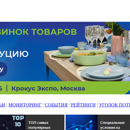
ЬИ
¦
МОНИТОРИНГ
¦
СОБЫТИЯ
¦
РЕЙТИНГИ
¦
УГОЛОК ПОТ