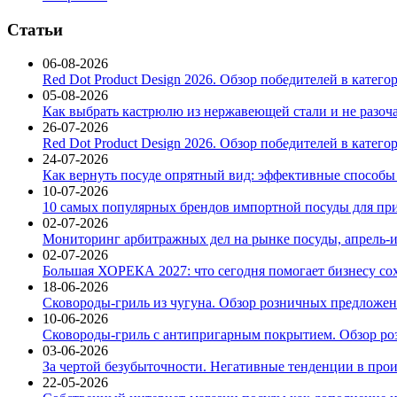
Статьи
06-08-2026
Red Dot Product Design 2026. Обзор победителей в катег
05-08-2026
Как выбрать кастрюлю из нержавеющей стали и не разоч
26-07-2026
Red Dot Product Design 2026. Обзор победителей в катег
24-07-2026
Как вернуть посуде опрятный вид: эффективные способы
10-07-2026
10 самых популярных брендов импортной посуды для при
02-07-2026
Мониторинг арбитражных дел на рынке посуды, апрель-и
02-07-2026
Большая ХОРЕКА 2027: что сегодня помогает бизнесу со
18-06-2026
Сковороды-гриль из чугуна. Обзор розничных предложени
10-06-2026
Сковороды-гриль с антипригарным покрытием. Обзор ро
03-06-2026
За чертой безубыточности. Негативные тенденции в про
22-05-2026