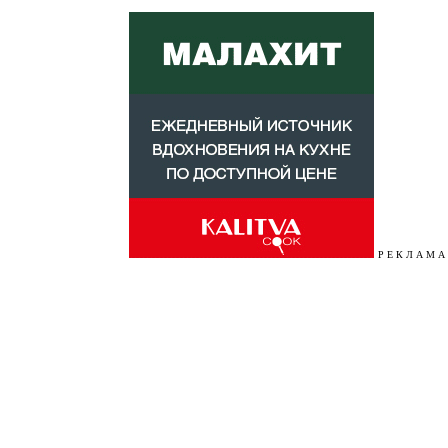
Р Е К Л А М А