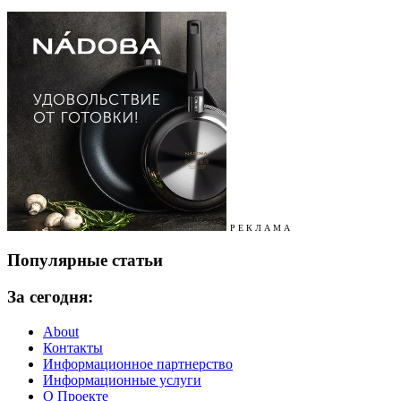
Р Е К Л А М А
Популярные статьи
За сегодня:
About
Контакты
Информационное партнерство
Информационные услуги
О Проекте