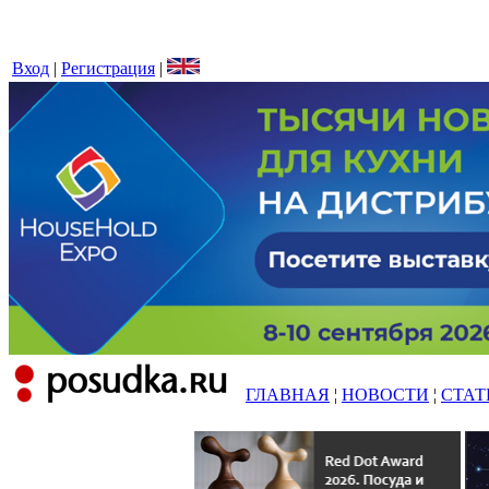
Вход
|
Регистрация
|
ГЛАВНАЯ
¦
НОВОСТИ
¦
СТАТ