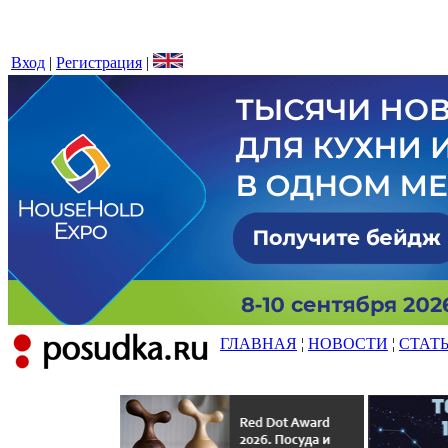
Вход
|
Регистрация
|
ГЛАВНАЯ
¦
НОВОСТИ
¦
СТАТ