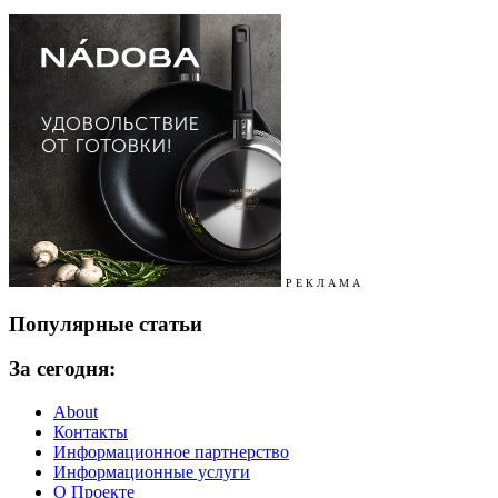
Р Е К Л А М А
Популярные статьи
За сегодня:
About
Контакты
Информационное партнерство
Информационные услуги
О Проекте