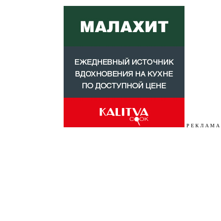
Р Е К Л А М А