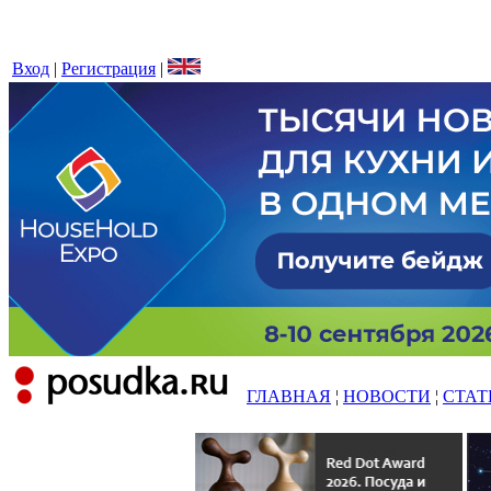
Вход
|
Регистрация
|
ГЛАВНАЯ
¦
НОВОСТИ
¦
СТАТ