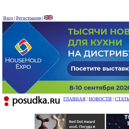
Вход
|
Регистрация
|
ГЛАВНАЯ
¦
НОВОСТИ
¦
СТАТ