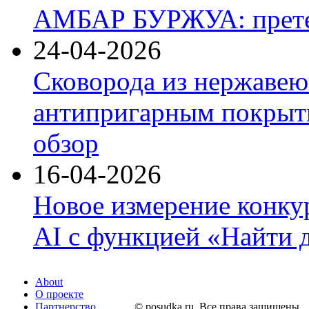
АМБАР БУРЖУА: прете
24-04-2026
Сковорода из нержавею
антипригарным покрыти
обзор
16-04-2026
Новое измерение конку
AI с функцией «Найти 
About
О проекте
Партнерство
© posudka.ru. Все права защищены.