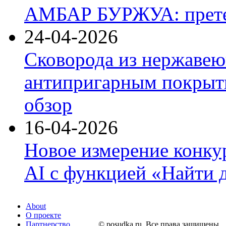
АМБАР БУРЖУА: прете
24-04-2026
Сковорода из нержавею
антипригарным покрыти
обзор
16-04-2026
Новое измерение конку
AI с функцией «Найти 
About
О проекте
Партнерство
© posudka.ru. Все права защищены.