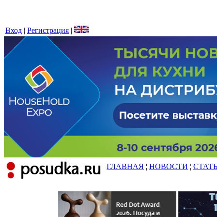
Вход
|
Регистрация
|
ГЛАВНАЯ
¦
НОВОСТИ
¦
СТАТ