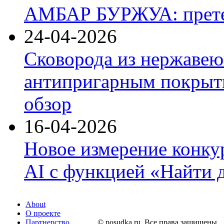
АМБАР БУРЖУА: прете
24-04-2026
Сковорода из нержавею
антипригарным покрыти
обзор
16-04-2026
Новое измерение конку
AI с функцией «Найти 
About
О проекте
Партнерство
© posudka.ru. Все права защищены.