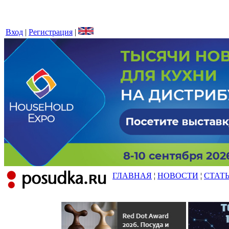
Вход
|
Регистрация
|
ГЛАВНАЯ
¦
НОВОСТИ
¦
СТАТ