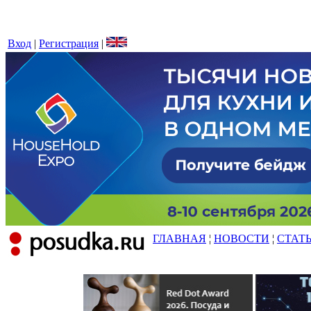
Вход
|
Регистрация
|
ГЛАВНАЯ
¦
НОВОСТИ
¦
СТАТ