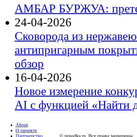
АМБАР БУРЖУА: прете
24-04-2026
Сковорода из нержавею
антипригарным покрыти
обзор
16-04-2026
Новое измерение конку
AI с функцией «Найти 
About
О проекте
Партнерство
© posudka.ru. Все права защищены.