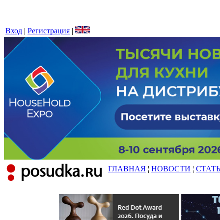
Вход
|
Регистрация
|
ГЛАВНАЯ
¦
НОВОСТИ
¦
СТАТ