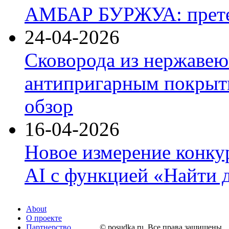
АМБАР БУРЖУА: прете
24-04-2026
Сковорода из нержавею
антипригарным покрыти
обзор
16-04-2026
Новое измерение конку
AI с функцией «Найти 
About
О проекте
Партнерство
© posudka.ru. Все права защищены.