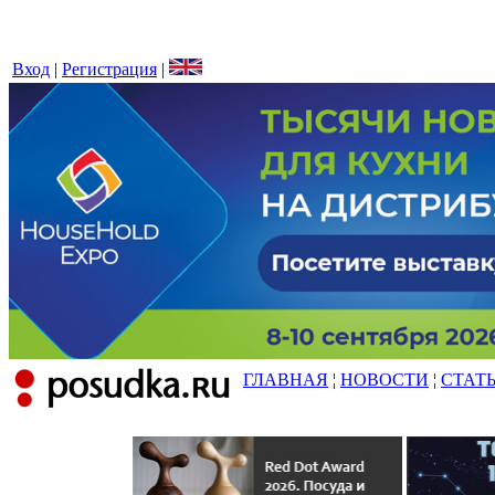
Вход
|
Регистрация
|
ГЛАВНАЯ
¦
НОВОСТИ
¦
СТАТ