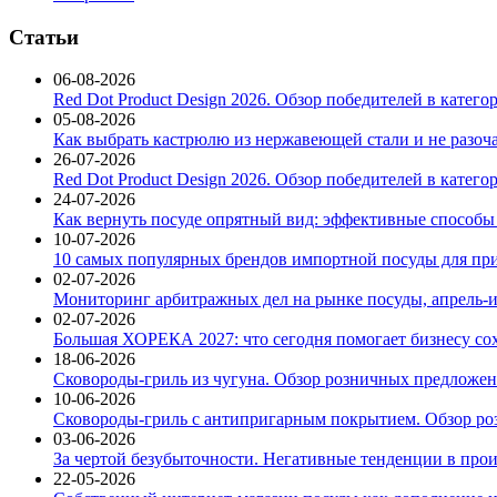
Статьи
06-08-2026
Red Dot Product Design 2026. Обзор победителей в катег
05-08-2026
Как выбрать кастрюлю из нержавеющей стали и не разоч
26-07-2026
Red Dot Product Design 2026. Обзор победителей в катег
24-07-2026
Как вернуть посуде опрятный вид: эффективные способы
10-07-2026
10 самых популярных брендов импортной посуды для при
02-07-2026
Мониторинг арбитражных дел на рынке посуды, апрель-и
02-07-2026
Большая ХОРЕКА 2027: что сегодня помогает бизнесу со
18-06-2026
Сковороды-гриль из чугуна. Обзор розничных предложени
10-06-2026
Сковороды-гриль с антипригарным покрытием. Обзор ро
03-06-2026
За чертой безубыточности. Негативные тенденции в про
22-05-2026