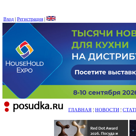
Вход
|
Регистрация
|
ГЛАВНАЯ
¦
НОВОСТИ
¦
СТАТ