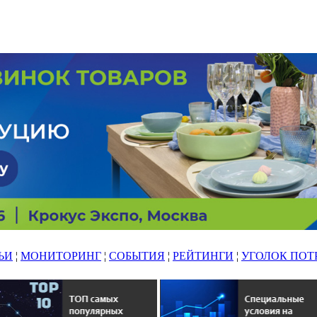
ЬИ
¦
МОНИТОРИНГ
¦
СОБЫТИЯ
¦
РЕЙТИНГИ
¦
УГОЛОК ПОТ