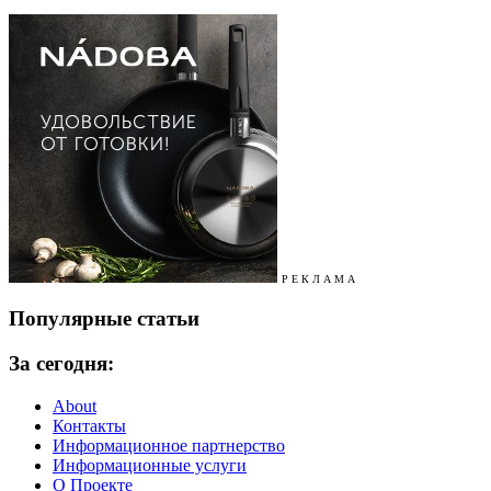
Р Е К Л А М А
Популярные статьи
За сегодня:
About
Контакты
Информационное партнерство
Информационные услуги
О Проекте