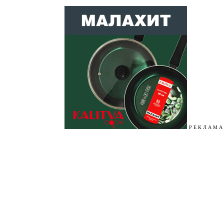
Р Е К Л А М А