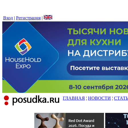
Вход
|
Регистрация
|
ГЛАВНАЯ
¦
НОВОСТИ
¦
СТАТ