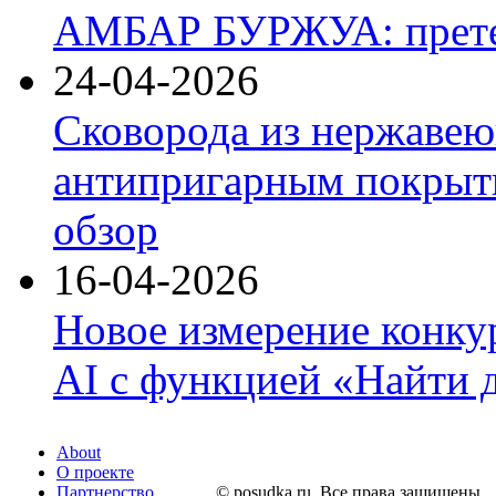
АМБАР БУРЖУА: прете
24-04-2026
Сковорода из нержавею
антипригарным покрыти
обзор
16-04-2026
Новое измерение конку
AI с функцией «Найти 
About
О проекте
Партнерство
© posudka.ru. Все права защищены.