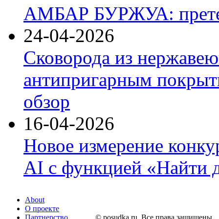
АМБАР БУРЖУА: прете
24-04-2026
Сковорода из нержавею
антипригарным покрыти
обзор
16-04-2026
Новое измерение конку
AI с функцией «Найти 
About
О проекте
Партнерство
© posudka.ru. Все права защищены.