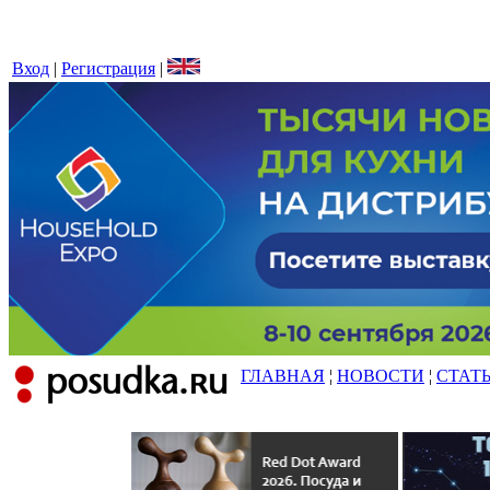
Вход
|
Регистрация
|
ГЛАВНАЯ
¦
НОВОСТИ
¦
СТАТ