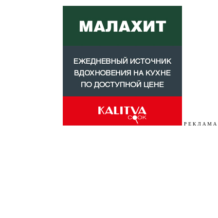
Р Е К Л А М А