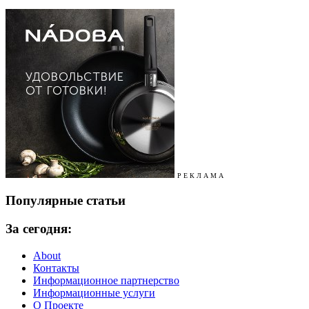
Р Е К Л А М А
Популярные статьи
За сегодня:
About
Контакты
Информационное партнерство
Информационные услуги
О Проекте