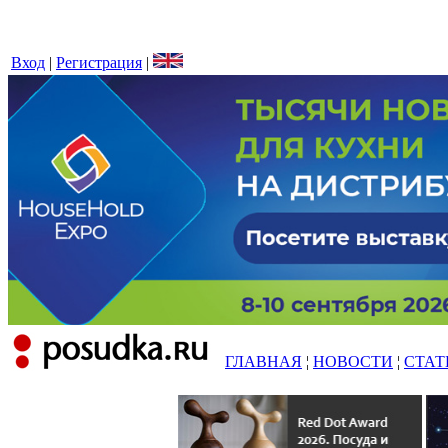
Вход
|
Регистрация
|
ГЛАВНАЯ
¦
НОВОСТИ
¦
СТАТ