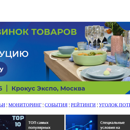
ЬИ
¦
МОНИТОРИНГ
¦
СОБЫТИЯ
¦
РЕЙТИНГИ
¦
УГОЛОК ПОТ