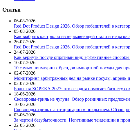
Статьи
06-08-2026
Red Dot Product Design 2026. Обзор победителей в катег
05-08-2026
Как выбрать кастрюлю из нержавеющей стали и не разоч
26-07-2026
Red Dot Product Design 2026. Обзор победителей в катег
24-07-2026
Как вернуть посуде опрятный вид: эффективные способы
10-07-2026
10 самых популярных брендов импортной посуды для при
02-07-2026
Мониторинг арбитражных дел на рынке посуды, апрель-и
02-07-2026
Большая ХОРЕКА 2027: что сегодня помогает бизнесу со
18-06-2026
Сковороды-гриль из чугуна. Обзор розничных предложени
10-06-2026
Сковороды-гриль с антипригарным покрытием. Обзор ро
03-06-2026
За чертой безубыточности. Негативные тенденции в про
22-05-2026