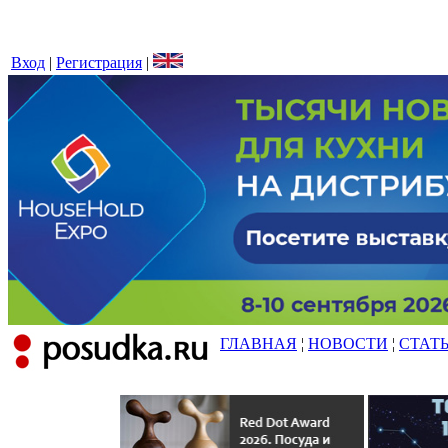
Вход
|
Регистрация
|
ГЛАВНАЯ
¦
НОВОСТИ
¦
СТАТ