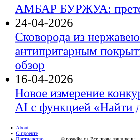
АМБАР БУРЖУА: прете
24-04-2026
Сковорода из нержавею
антипригарным покрыти
обзор
16-04-2026
Новое измерение конку
AI с функцией «Найти 
About
О проекте
Партнерство
© posudka.ru. Все права защищены.