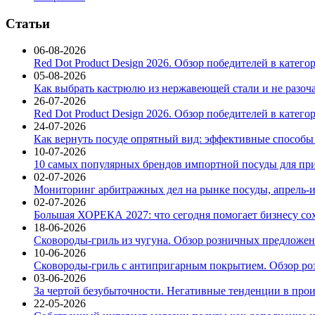
Статьи
06-08-2026
Red Dot Product Design 2026. Обзор победителей в катег
05-08-2026
Как выбрать кастрюлю из нержавеющей стали и не разоч
26-07-2026
Red Dot Product Design 2026. Обзор победителей в катег
24-07-2026
Как вернуть посуде опрятный вид: эффективные способы
10-07-2026
10 самых популярных брендов импортной посуды для при
02-07-2026
Мониторинг арбитражных дел на рынке посуды, апрель-и
02-07-2026
Большая ХОРЕКА 2027: что сегодня помогает бизнесу со
18-06-2026
Сковороды-гриль из чугуна. Обзор розничных предложени
10-06-2026
Сковороды-гриль с антипригарным покрытием. Обзор ро
03-06-2026
За чертой безубыточности. Негативные тенденции в про
22-05-2026