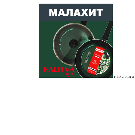
Р Е К Л А М А