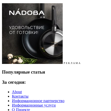
Р Е К Л А М А
Популярные статьи
За сегодня:
About
Контакты
Информационное партнерство
Информационные услуги
О Проекте