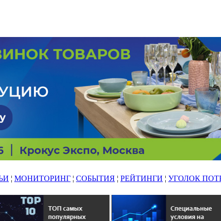
ЬИ
¦
МОНИТОРИНГ
¦
СОБЫТИЯ
¦
РЕЙТИНГИ
¦
УГОЛОК ПОТ