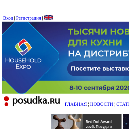
Вход
|
Регистрация
|
ГЛАВНАЯ
¦
НОВОСТИ
¦
СТАТ