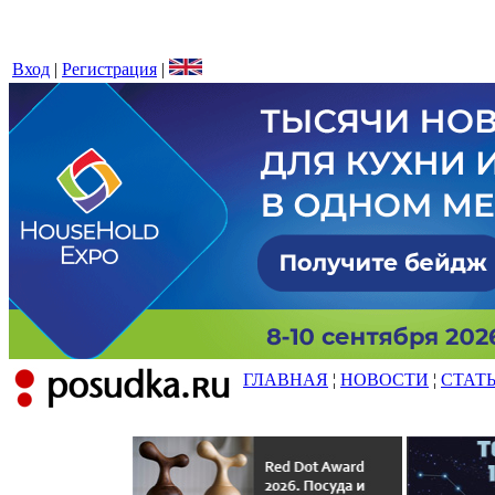
Вход
|
Регистрация
|
ГЛАВНАЯ
¦
НОВОСТИ
¦
СТАТ