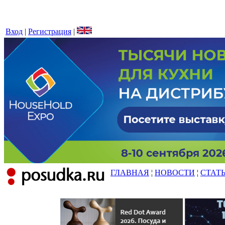
Вход
|
Регистрация
|
ГЛАВНАЯ
¦
НОВОСТИ
¦
СТАТ