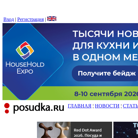
Вход
|
Регистрация
|
ГЛАВНАЯ
¦
НОВОСТИ
¦
СТАТ