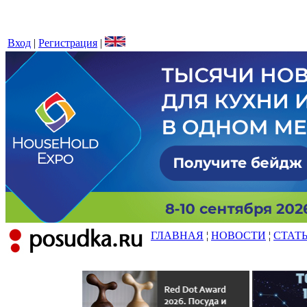
Вход
|
Регистрация
|
ГЛАВНАЯ
¦
НОВОСТИ
¦
СТАТ