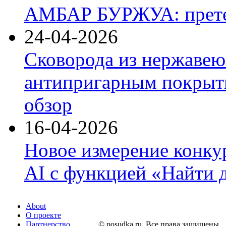
АМБАР БУРЖУА: прете
24-04-2026
Сковорода из нержавею
антипригарным покрыти
обзор
16-04-2026
Новое измерение конку
AI с функцией «Найти 
About
О проекте
Партнерство
© posudka.ru. Все права защищены.