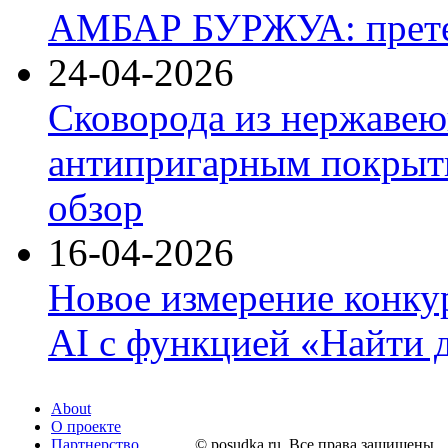
АМБАР БУРЖУА: прете
24-04-2026
Сковорода из нержавею
антипригарным покрыти
обзор
16-04-2026
Новое измерение конку
AI с функцией «Найти 
About
О проекте
Партнерство
© posudka.ru. Все права защищены.