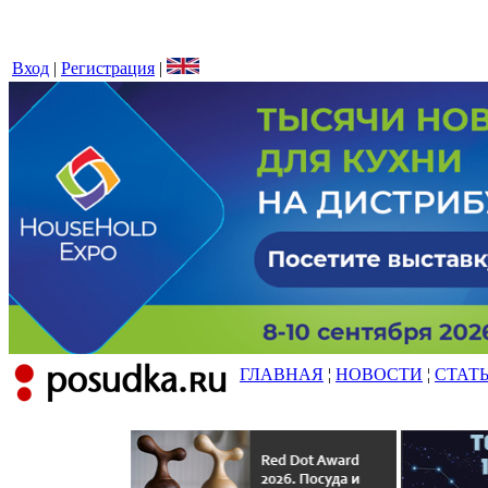
Вход
|
Регистрация
|
ГЛАВНАЯ
¦
НОВОСТИ
¦
СТАТ