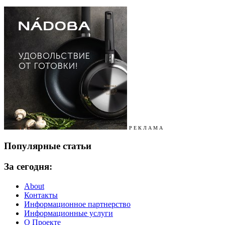
Р Е К Л А М А
Популярные статьи
За сегодня:
About
Контакты
Информационное партнерство
Информационные услуги
О Проекте