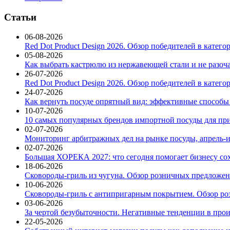
Статьи
06-08-2026
Red Dot Product Design 2026. Обзор победителей в катег
05-08-2026
Как выбрать кастрюлю из нержавеющей стали и не разоч
26-07-2026
Red Dot Product Design 2026. Обзор победителей в катег
24-07-2026
Как вернуть посуде опрятный вид: эффективные способы
10-07-2026
10 самых популярных брендов импортной посуды для при
02-07-2026
Мониторинг арбитражных дел на рынке посуды, апрель-и
02-07-2026
Большая ХОРЕКА 2027: что сегодня помогает бизнесу со
18-06-2026
Сковороды-гриль из чугуна. Обзор розничных предложени
10-06-2026
Сковороды-гриль с антипригарным покрытием. Обзор ро
03-06-2026
За чертой безубыточности. Негативные тенденции в про
22-05-2026