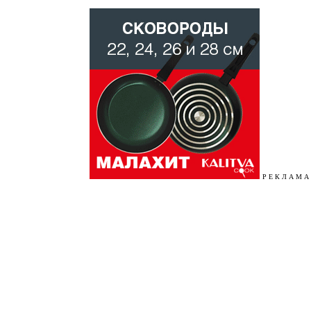
Р Е К Л А М А