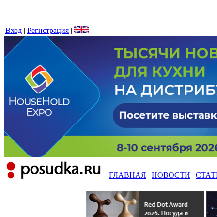
Вход
|
Регистрация
|
ГЛАВНАЯ
¦
НОВОСТИ
¦
СТАТ