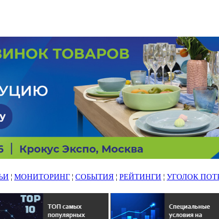
ЬИ
¦
МОНИТОРИНГ
¦
СОБЫТИЯ
¦
РЕЙТИНГИ
¦
УГОЛОК ПОТ