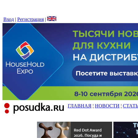
Вход
|
Регистрация
|
ГЛАВНАЯ
¦
НОВОСТИ
¦
СТАТ