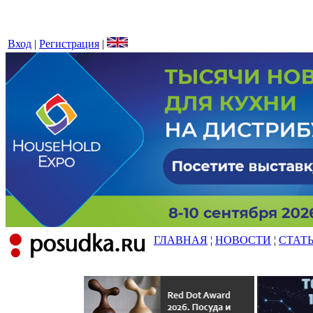
Вход
|
Регистрация
|
ГЛАВНАЯ
¦
НОВОСТИ
¦
СТАТ