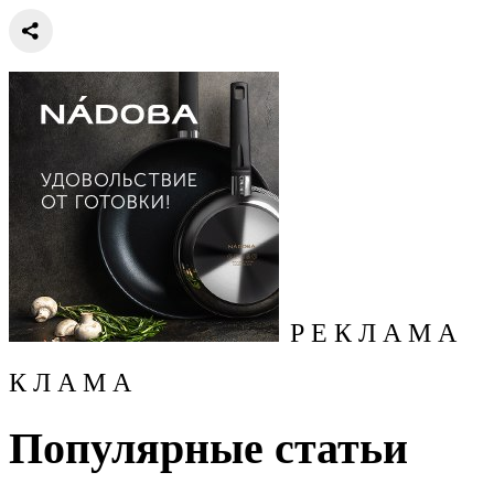
Р Е К Л А М А
К Л А М А
Популярные статьи