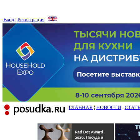
Вход
|
Регистрация
|
ГЛАВНАЯ
¦
НОВОСТИ
¦
СТАТ