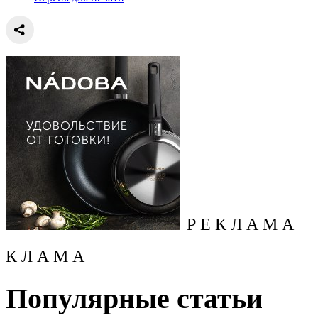
Р Е К Л А М А
К Л А М А
Популярные статьи