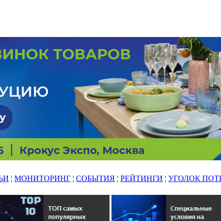
ЬИ
¦
МОНИТОРИНГ
¦
СОБЫТИЯ
¦
РЕЙТИНГИ
¦
УГОЛОК ПОТ