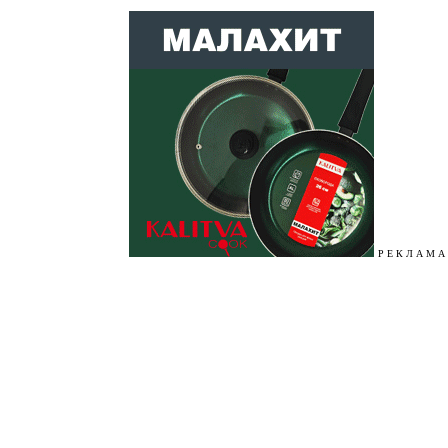
Р Е К Л А М А