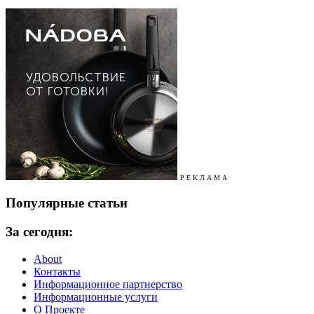
Р Е К Л А М А
Популярные статьи
За сегодня:
About
Контакты
Информационное партнерство
Информационные услуги
О Проекте