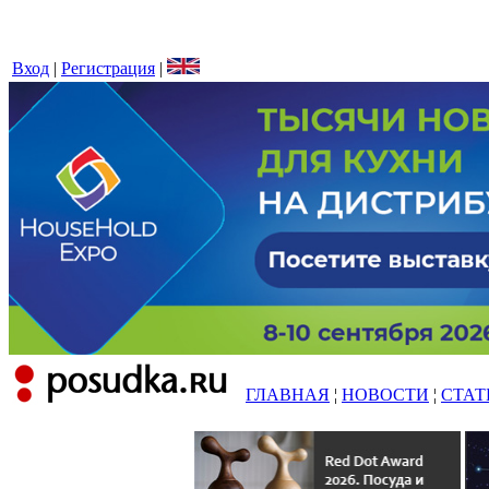
Вход
|
Регистрация
|
ГЛАВНАЯ
¦
НОВОСТИ
¦
СТАТ