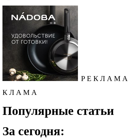
Р Е К Л А М А
К Л А М А
Популярные статьи
За сегодня: