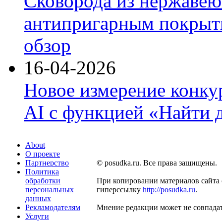
Сковорода из нержавею
антипригарным покрыти
обзор
16-04-2026
Новое измерение конку
AI с функцией «Найти 
About
О проекте
Партнерство
© posudka.ru. Все права защищены.
Политика
обработки
При копировании материалов сайта 
персональных
гиперссылку
http://posudka.ru
.
данных
Рекламодателям
Мнение редакции может не совпадат
Услуги