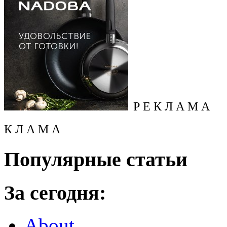
Р Е К Л А М А
К Л А М А
Популярные статьи
За сегодня:
About