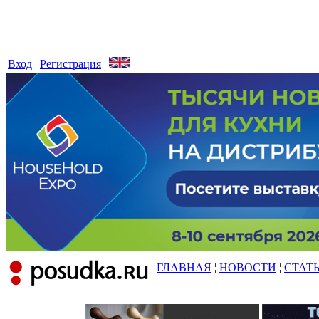
Вход
|
Регистрация
|
ГЛАВНАЯ
¦
НОВОСТИ
¦
СТАТ