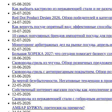
05-08-2026
Как выбрать кастрюлю из нержавеющей стали и не разоч
26-07-2026
Red Dot Product Design 2026. Обзор победителей в катег
24-07-2026
Как вернуть посуде опрятный вид: эффективные способы
10-07-2026
10 самых популярных брендов импортной посуды для при
02-07-2026
Мониторинг арбитражных дел на рынке посуды, апрель-и
02-07-2026
Большая ХОРЕКА 2027: что сегодня помогает бизнесу со
18-06-2026
Сковороды-гриль из чугуна. Обзор розничных предложени
10-06-2026
Сковороды-гриль с антипригарным покрытием. Обзор ро
03-06-2026
За чертой безубыточности. Негативные тенденции в про
22-05-2026
Собственный интернет-магазин посуды как дополнение и
12-05-2026
Сковороды из нержавеющей стали с гибридным антиприг
04-05-2026
АМБАР БУРЖУА: претензия на премиум?