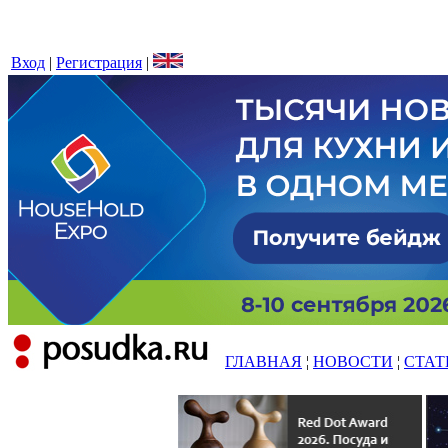
Вход
|
Регистрация
|
ГЛАВНАЯ
¦
НОВОСТИ
¦
СТАТ