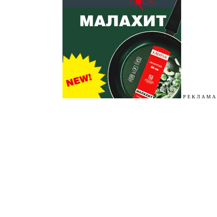
Р Е К Л А М А