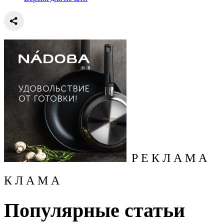
Р Е К Л А М А
К Л А М А
Популярные статьи