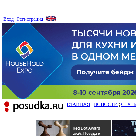
Вход
|
Регистрация
|
ГЛАВНАЯ
¦
НОВОСТИ
¦
СТАТ