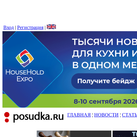
Вход
|
Регистрация
|
ГЛАВНАЯ
¦
НОВОСТИ
¦
СТАТ