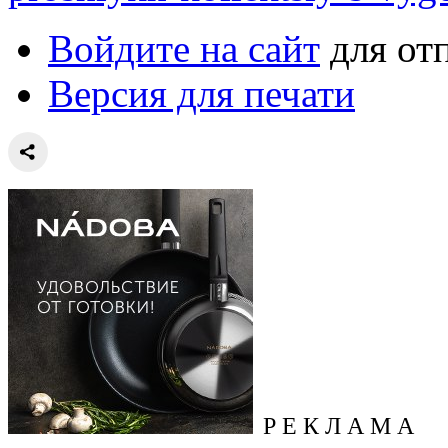
Войдите на сайт
для от
Версия для печати
Р Е К Л А М А