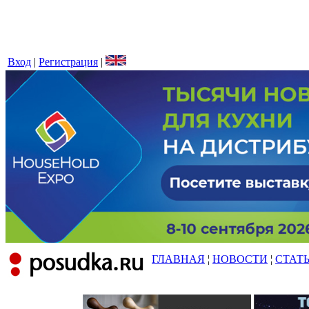
Вход
|
Регистрация
|
ГЛАВНАЯ
¦
НОВОСТИ
¦
СТАТ