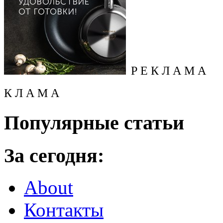
Р Е К Л А М А
К Л А М А
Популярные статьи
За сегодня:
About
Контакты