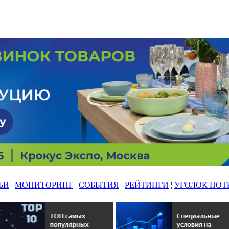
ЬИ
¦
МОНИТОРИНГ
¦
СОБЫТИЯ
¦
РЕЙТИНГИ
¦
УГОЛОК ПОТ