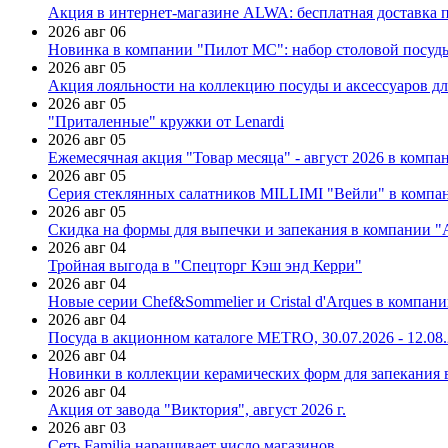
Акция в интернет-магазине ALWA: бесплатная доставка пр
2026 авг 06
Новинка в компании "Пилот МС": набор столовой посуды
2026 авг 05
Акция лояльности на коллекцию посуды и аксессуаров дл
2026 авг 05
"Приталенные" кружки от Lenardi
2026 авг 05
Ежемесячная акция "Товар месяца" - август 2026 в компа
2026 авг 05
Серия стеклянных салатников MILLIMI "Вейли" в компан
2026 авг 05
Скидка на формы для выпечки и запекания в компании 
2026 авг 04
Тройная выгода в "Спецторг Кэш энд Керри"
2026 авг 04
Новые серии Chef&Sommelier и Cristal d'Arques в компан
2026 авг 04
Посуда в акционном каталоге METRO, 30.07.2026 - 12.08
2026 авг 04
Новинки в коллекции керамических форм для запекания
2026 авг 04
Акция от завода "Виктория", август 2026 г.
2026 авг 03
Сеть Familia наращивает число магазинов