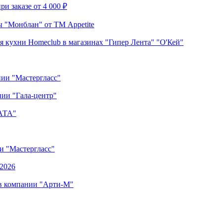
и заказе от 4 000 ₽
 "Монблан" от ТМ Appetite
я кухни Homeclub в магазинах "Гипер Лента" "О'Кей"
нии "Мастергласс"
ии "Гала-центр"
"АТА"
ии "Мастергласс"
.2026
 в компании "Арти-М"