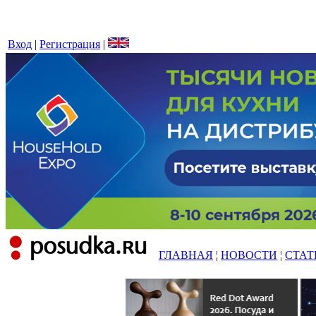
Вход
|
Регистрация
|
ГЛАВНАЯ
¦
НОВОСТИ
¦
СТАТ