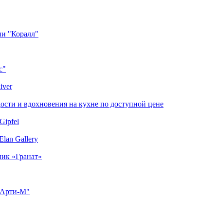
ии "Коралл"
с"
iver
сти и вдохновения на кухне по доступной цене
Gipfel
lan Gallery
ник «Гранат»
"Арти-М"