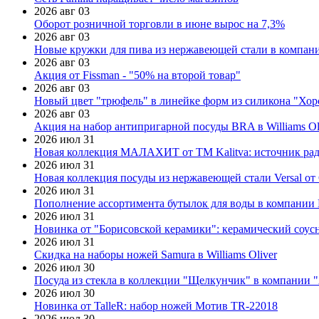
2026 авг 03
Оборот розничной торговли в июне вырос на 7,3%
2026 авг 03
Новые кружки для пива из нержавеющей стали в компан
2026 авг 03
Акция от Fissman - "50% на второй товар"
2026 авг 03
Новый цвет "трюфель" в линейке форм из силикона "Хор
2026 авг 03
Акция на набор антипригарной посуды BRA в Williams Ol
2026 июл 31
Новая коллекция МАЛАХИТ от ТМ Kalitva: источник радо
2026 июл 31
Новая коллекция посуды из нержавеющей стали Versal от 
2026 июл 31
Пополнение ассортимента бутылок для воды в компании E
2026 июл 31
Новинка от "Борисовской керамики": керамический соус
2026 июл 31
Скидка на наборы ножей Samura в Williams Oliver
2026 июл 30
Посуда из стекла в коллекции "Щелкунчик" в компании 
2026 июл 30
Новинка от TalleR: набор ножей Мотив TR-22018
2026 июл 30