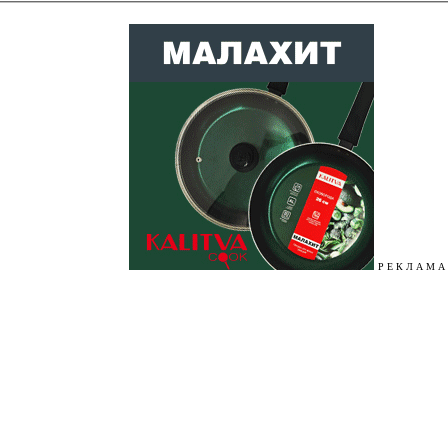
Р Е К Л А М А