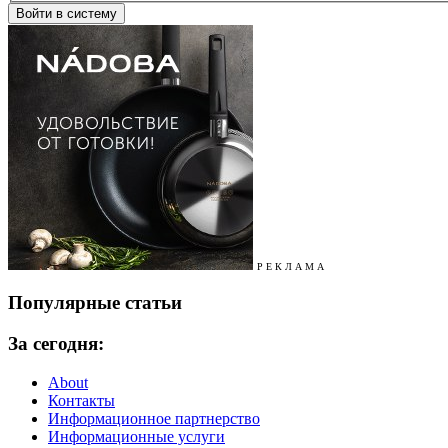
Р Е К Л А М А
Популярные статьи
За сегодня:
About
Контакты
Информационное партнерство
Информационные услуги