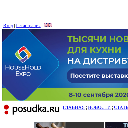
Вход
|
Регистрация
|
ГЛАВНАЯ
¦
НОВОСТИ
¦
СТАТ