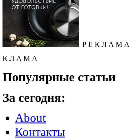
Р Е К Л А М А
К Л А М А
Популярные статьи
За сегодня:
About
Контакты