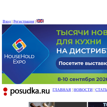
Вход
|
Регистрация
|
ГЛАВНАЯ
¦
НОВОСТИ
¦
СТАТ