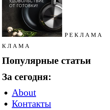
Р Е К Л А М А
К Л А М А
Популярные статьи
За сегодня:
About
Контакты