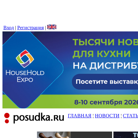
Вход
|
Регистрация
|
ГЛАВНАЯ
¦
НОВОСТИ
¦
СТАТ