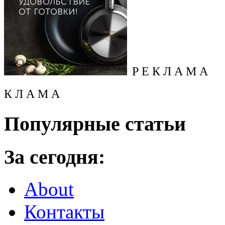
Р Е К Л А М А
К Л А М А
Популярные статьи
За сегодня:
About
Контакты