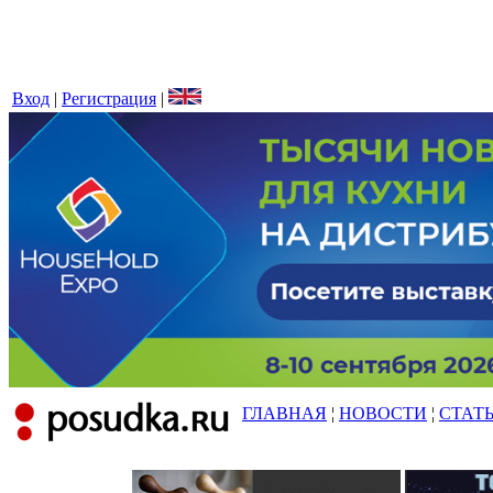
Вход
|
Регистрация
|
ГЛАВНАЯ
¦
НОВОСТИ
¦
СТАТ