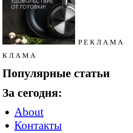
Р Е К Л А М А
К Л А М А
Популярные статьи
За сегодня:
About
Контакты