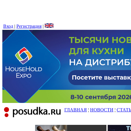
Вход
|
Регистрация
|
ГЛАВНАЯ
¦
НОВОСТИ
¦
СТАТ