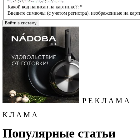
Какой код написан на картинке?:
*
Введите символы (с учетом регистра), изображенные на карт
Р Е К Л А М А
К Л А М А
Популярные статьи