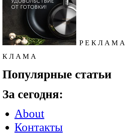
Р Е К Л А М А
К Л А М А
Популярные статьи
За сегодня:
About
Контакты