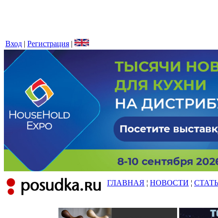
Вход
|
Регистрация
|
ГЛАВНАЯ
¦
НОВОСТИ
¦
СТАТ