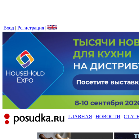
Вход
|
Регистрация
|
ГЛАВНАЯ
¦
НОВОСТИ
¦
СТАТ