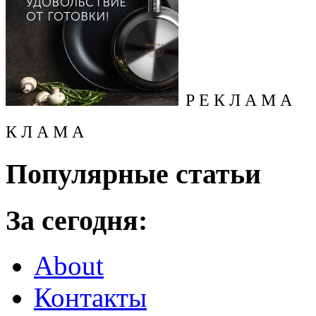
Р Е К Л А М А
К Л А М А
Популярные статьи
За сегодня:
About
Контакты