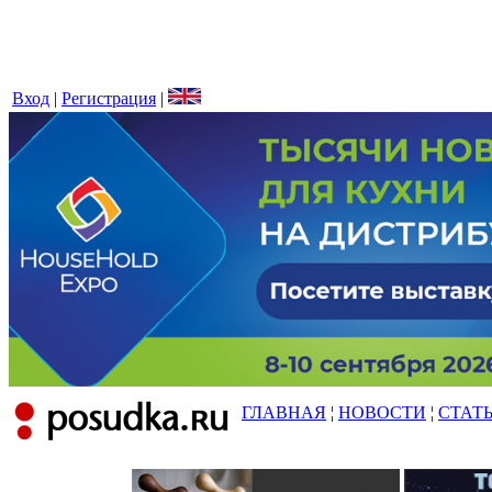
Вход
|
Регистрация
|
ГЛАВНАЯ
¦
НОВОСТИ
¦
СТАТ