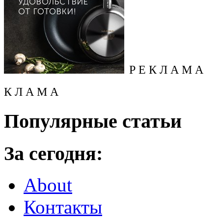
Р Е К Л А М А
К Л А М А
Популярные статьи
За сегодня:
About
Контакты