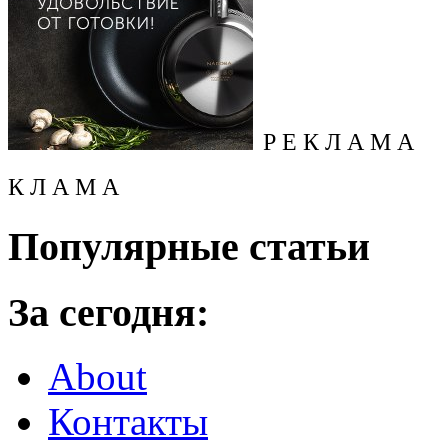
Р Е К Л А М А
К Л А М А
Популярные статьи
За сегодня:
About
Контакты