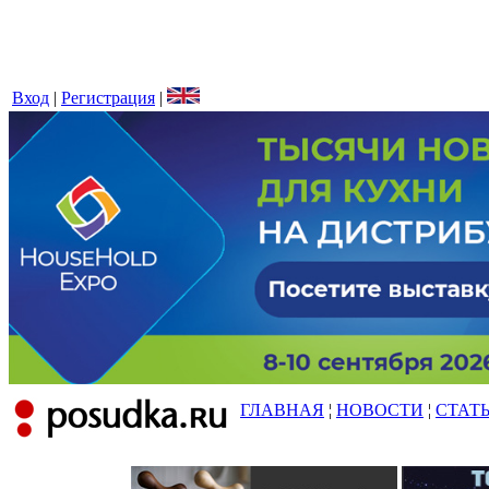
Вход
|
Регистрация
|
ГЛАВНАЯ
¦
НОВОСТИ
¦
СТАТ