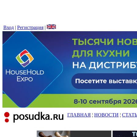
Вход
|
Регистрация
|
ГЛАВНАЯ
¦
НОВОСТИ
¦
СТАТ