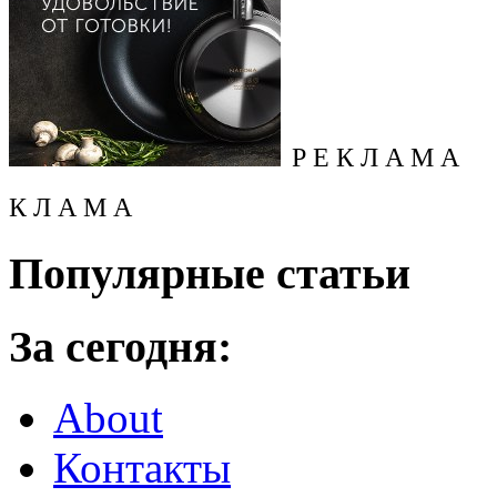
Р Е К Л А М А
К Л А М А
Популярные статьи
За сегодня:
About
Контакты