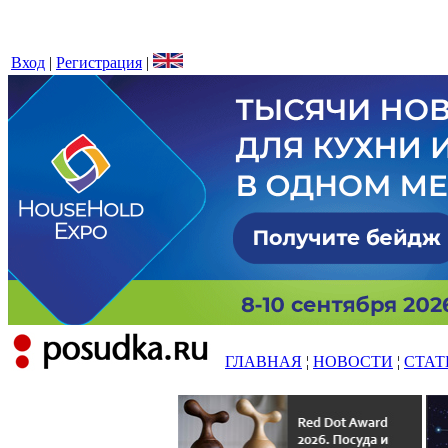
Вход
|
Регистрация
|
ГЛАВНАЯ
¦
НОВОСТИ
¦
СТАТ