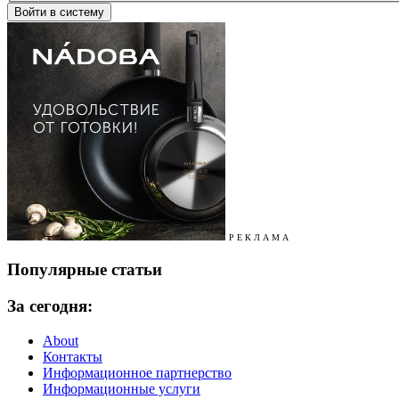
Р Е К Л А М А
Популярные статьи
За сегодня:
About
Контакты
Информационное партнерство
Информационные услуги