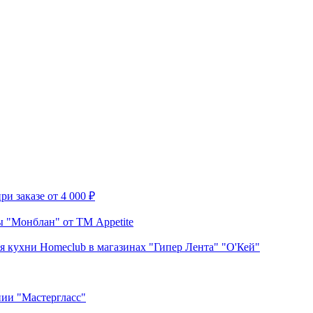
и заказе от 4 000 ₽
 "Монблан" от ТМ Appetite
я кухни Homeclub в магазинах "Гипер Лента" "О'Кей"
нии "Мастергласс"