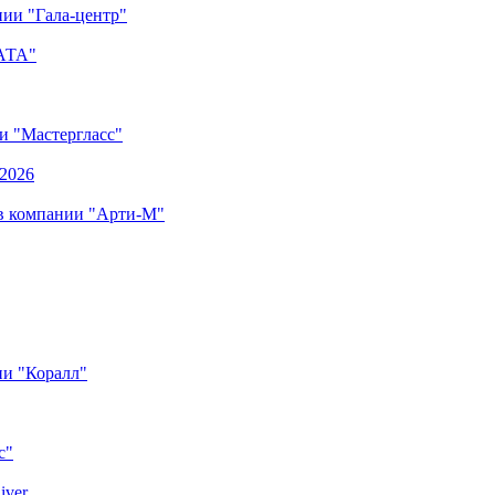
ии "Гала-центр"
"АТА"
ии "Мастергласс"
.2026
 в компании "Арти-М"
ии "Коралл"
с"
iver