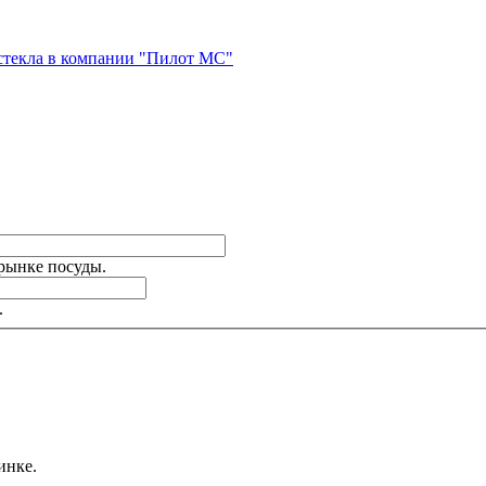
стекла в компании "Пилот МС"
 рынке посуды.
.
инке.