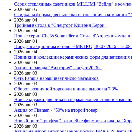
Серия стеклянных салатников MILLIMI "Вейли" в компан
2026 авг 05
Скидка на формы для выпечки и запекания в компании 
2026 авг 04
Тройная выгода в "Спецторг Кэш энд Керри"
2026 авг 04
Новые серии Chef&Sommelier и Cristal d'Arques в компан
2026 авг 04
Посуда в акционном каталоге METRO, 30.07.2026 - 12.08
2026 авг 04
Новинки в коллекции керамических форм для запекания
2026 авг 04
Акция от завода "Виктория", август 2026 г.
2026 авг 03
Сеть Familia наращивает число магазинов
2026 авг 03
Оборот розничной торговли в июне вырос на 7,3%
2026 авг 03
Новые кружки для пива из нержавеющей стали в компан
2026 авг 03
Акция от Fissman - "50% на второй товар"
2026 авг 03
Новый цвет "трюфель" в линейке форм из силикона "Хор
2026 авг 03
Акция на набор антипригарной посуды BRA в Williams Ol