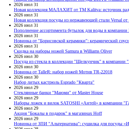
2026 июл 31
Новая коллекция МАЛАХИТ от ТМ Kalitva: источник радо
2026 июл 31
Новая коллекция посуды из нержавеющей стали Versal от 
2026 июл 31
Пополнение ассортимента бутылок для воды в компании E
2026 июл 31
Новинка от "Борисовской керамики": керамический соус
2026 июл 31
Скидка на наборы ножей Samura в Williams Oliver
2026 июл 30
Посуда из стекла в коллекции "Щелкунчик" в компании 
2026 июл 30
Новинка от TalleR: набор ножей Мотив TR-22018
2026 июл 30
Набор литых кастрюль Esprado "Кварта"
2026 июл 29
Стеклянные банки "Маюми" от Master House
2026 июл 29
Наборы ложек и вилок SATOSHI «Антей» в компании "Г
2026 июл 29
Акция "Бокалы в подарок" в магазинах Hoff
2026 июл 29
Новинка от ЗПИ "Альтернатива": сушилка для посуды «
2026 июл 28