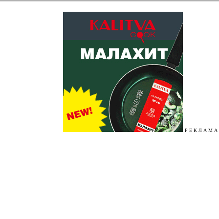
Р Е К Л А М А