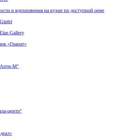
сти и вдохновения на кухне по доступной цене
Gipfel
lan Gallery
ник «Гранат»
"Арти-М"
ала-центр"
Идеал»