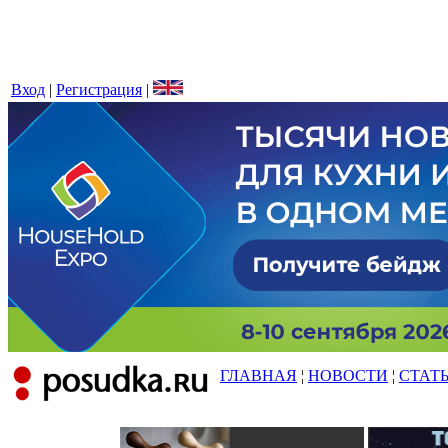
Вход
|
Регистрация
|
ГЛАВНАЯ
¦
НОВОСТИ
¦
СТАТ