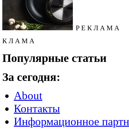
Р Е К Л А М А
К Л А М А
Популярные статьи
За сегодня:
About
Контакты
Информационное партн