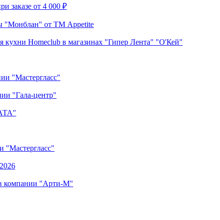
и заказе от 4 000 ₽
 "Монблан" от ТМ Appetite
я кухни Homeclub в магазинах "Гипер Лента" "О'Кей"
нии "Мастергласс"
ии "Гала-центр"
"АТА"
ии "Мастергласс"
.2026
 в компании "Арти-М"