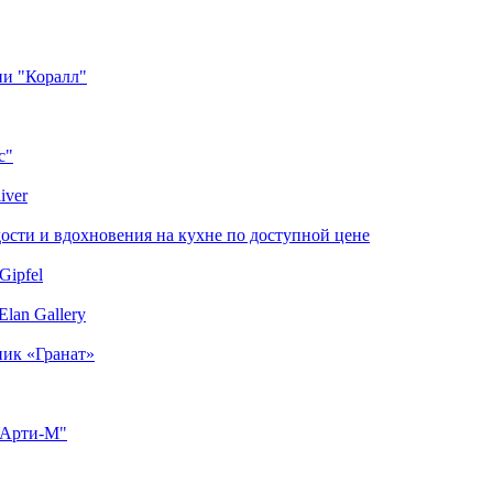
ии "Коралл"
с"
iver
сти и вдохновения на кухне по доступной цене
Gipfel
lan Gallery
ник «Гранат»
"Арти-М"