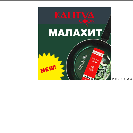
Р Е К Л А М А