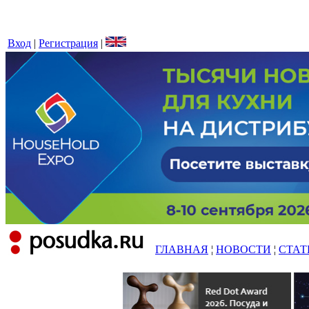
Вход
|
Регистрация
|
ГЛАВНАЯ
¦
НОВОСТИ
¦
СТАТ