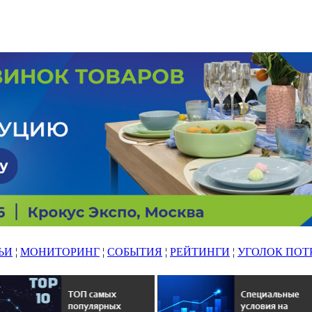
ЬИ
¦
МОНИТОРИНГ
¦
СОБЫТИЯ
¦
РЕЙТИНГИ
¦
УГОЛОК ПОТ