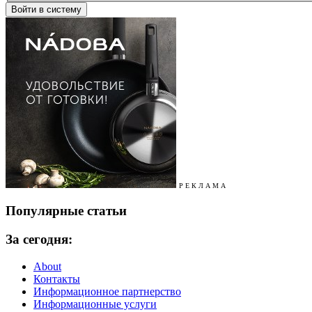
Р Е К Л А М А
Популярные статьи
За сегодня:
About
Контакты
Информационное партнерство
Информационные услуги