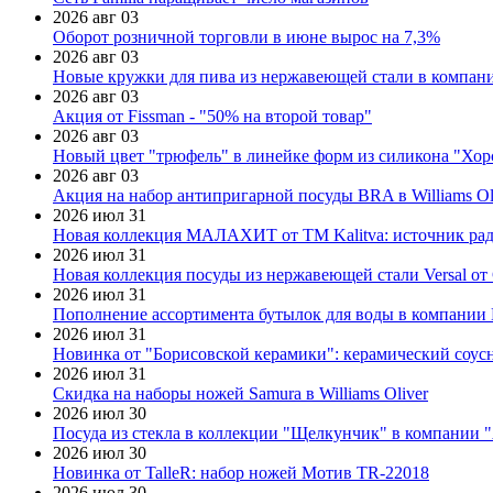
2026 авг 03
Оборот розничной торговли в июне вырос на 7,3%
2026 авг 03
Новые кружки для пива из нержавеющей стали в компан
2026 авг 03
Акция от Fissman - "50% на второй товар"
2026 авг 03
Новый цвет "трюфель" в линейке форм из силикона "Хор
2026 авг 03
Акция на набор антипригарной посуды BRA в Williams Ol
2026 июл 31
Новая коллекция МАЛАХИТ от ТМ Kalitva: источник радо
2026 июл 31
Новая коллекция посуды из нержавеющей стали Versal от 
2026 июл 31
Пополнение ассортимента бутылок для воды в компании E
2026 июл 31
Новинка от "Борисовской керамики": керамический соус
2026 июл 31
Скидка на наборы ножей Samura в Williams Oliver
2026 июл 30
Посуда из стекла в коллекции "Щелкунчик" в компании 
2026 июл 30
Новинка от TalleR: набор ножей Мотив TR-22018
2026 июл 30