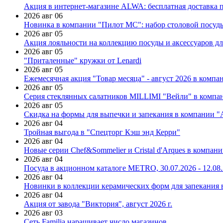
Акция в интернет-магазине ALWA: бесплатная доставка пр
2026 авг 06
Новинка в компании "Пилот МС": набор столовой посуды
2026 авг 05
Акция лояльности на коллекцию посуды и аксессуаров дл
2026 авг 05
"Приталенные" кружки от Lenardi
2026 авг 05
Ежемесячная акция "Товар месяца" - август 2026 в компа
2026 авг 05
Серия стеклянных салатников MILLIMI "Вейли" в компан
2026 авг 05
Скидка на формы для выпечки и запекания в компании 
2026 авг 04
Тройная выгода в "Спецторг Кэш энд Керри"
2026 авг 04
Новые серии Chef&Sommelier и Cristal d'Arques в компан
2026 авг 04
Посуда в акционном каталоге METRO, 30.07.2026 - 12.08
2026 авг 04
Новинки в коллекции керамических форм для запекания
2026 авг 04
Акция от завода "Виктория", август 2026 г.
2026 авг 03
Сеть Familia наращивает число магазинов