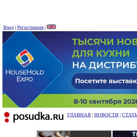
Вход
|
Регистрация
|
ГЛАВНАЯ
¦
НОВОСТИ
¦
СТАТ