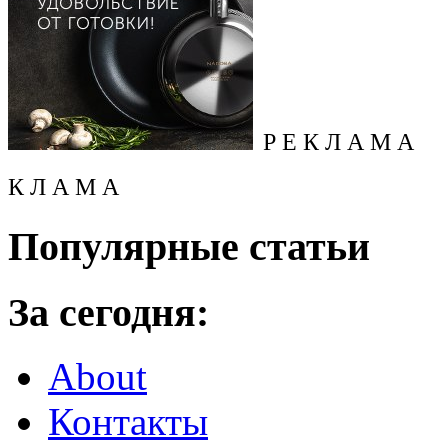
Р Е К Л А М А
К Л А М А
Популярные статьи
За сегодня:
About
Контакты