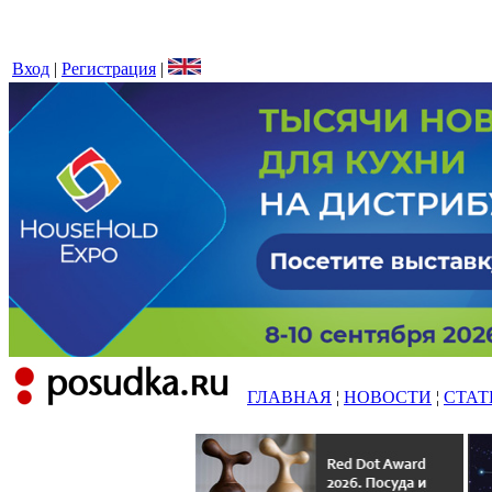
Вход
|
Регистрация
|
ГЛАВНАЯ
¦
НОВОСТИ
¦
СТАТ