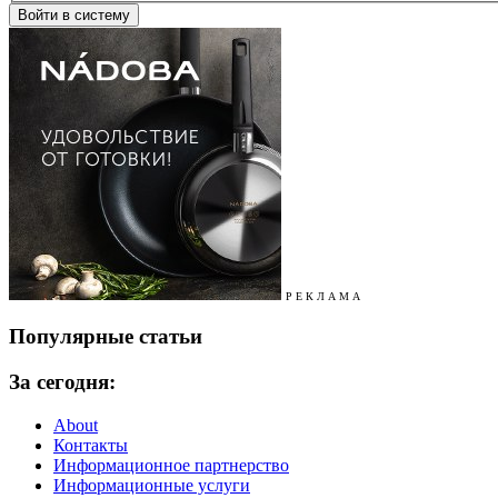
Р Е К Л А М А
Популярные статьи
За сегодня:
About
Контакты
Информационное партнерство
Информационные услуги