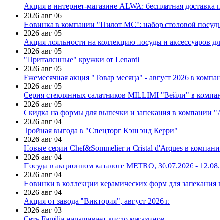
Акция в интернет-магазине ALWA: бесплатная доставка пр
2026 авг 06
Новинка в компании "Пилот МС": набор столовой посуды
2026 авг 05
Акция лояльности на коллекцию посуды и аксессуаров дл
2026 авг 05
"Приталенные" кружки от Lenardi
2026 авг 05
Ежемесячная акция "Товар месяца" - август 2026 в компа
2026 авг 05
Серия стеклянных салатников MILLIMI "Вейли" в компан
2026 авг 05
Скидка на формы для выпечки и запекания в компании 
2026 авг 04
Тройная выгода в "Спецторг Кэш энд Керри"
2026 авг 04
Новые серии Chef&Sommelier и Cristal d'Arques в компан
2026 авг 04
Посуда в акционном каталоге METRO, 30.07.2026 - 12.08
2026 авг 04
Новинки в коллекции керамических форм для запекания
2026 авг 04
Акция от завода "Виктория", август 2026 г.
2026 авг 03
Сеть Familia наращивает число магазинов