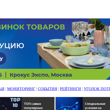
ЬИ
¦
МОНИТОРИНГ
¦
СОБЫТИЯ
¦
РЕЙТИНГИ
¦
УГОЛОК ПОТ