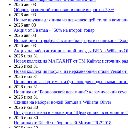
2026 авг 03
Оборот розничной торговли в июне вырос на 7,3%
2026 авг 03
Новые кружки для пива из нержавеющей стали в компан
2026 авг 03
Акция от Fissman - "50% на второй товар"
2026 авг 03
Новый цвет "трюфель" в линейке форм из силикона "Хор
2026 авг 03
Акция на набор антипригарной посуды BRA в Williams Ol
2026 июл 31
Новая коллекция МАЛАХИТ от ТМ Kalitva: источник радо
2026 июл 31
Новая коллекция посуды из нержавеющей стали Versal от 
2026 июл 31
Пополнение ассортимента бутылок для воды в компании E
2026 июл 31
Новинка от "Борисовской керамики": керамический соус
2026 июл 31
Скидка на наборы ножей Samura в Williams Oliver
2026 июл 30
Посуда из стекла в коллекции "Щелкунчик" в компании 
2026 июл 30
Новинка от TalleR: набор ножей Мотив TR-22018
2026 июл 30