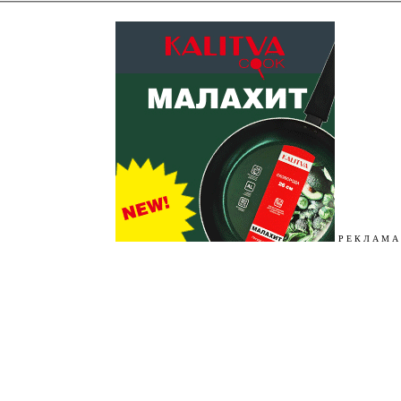
Р Е К Л А М А