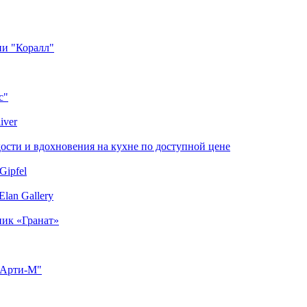
ии "Коралл"
с"
iver
сти и вдохновения на кухне по доступной цене
Gipfel
lan Gallery
ник «Гранат»
"Арти-М"