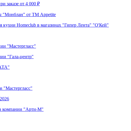
и заказе от 4 000 ₽
 "Монблан" от ТМ Appetite
я кухни Homeclub в магазинах "Гипер Лента" "О'Кей"
нии "Мастергласс"
ии "Гала-центр"
"АТА"
ии "Мастергласс"
.2026
 в компании "Арти-М"