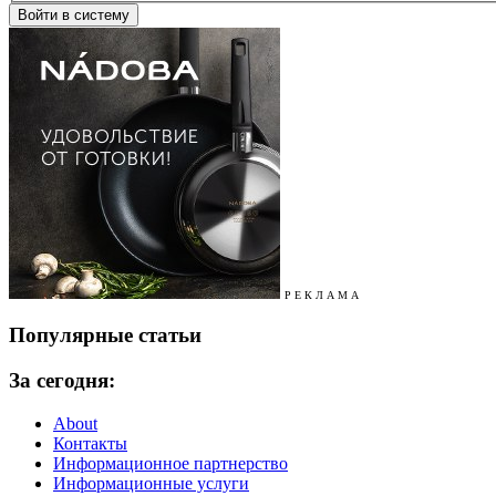
Р Е К Л А М А
Популярные статьи
За сегодня:
About
Контакты
Информационное партнерство
Информационные услуги