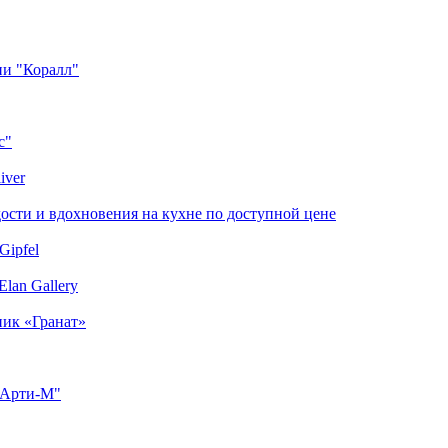
ии "Коралл"
с"
iver
сти и вдохновения на кухне по доступной цене
Gipfel
lan Gallery
ник «Гранат»
"Арти-М"