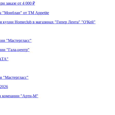
и заказе от 4 000 ₽
 "Монблан" от ТМ Appetite
я кухни Homeclub в магазинах "Гипер Лента" "О'Кей"
нии "Мастергласс"
ии "Гала-центр"
"АТА"
ии "Мастергласс"
.2026
 в компании "Арти-М"