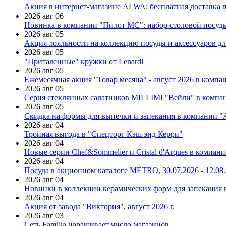
Акция в интернет-магазине ALWA: бесплатная доставка пр
2026 авг 06
Новинка в компании "Пилот МС": набор столовой посуды
2026 авг 05
Акция лояльности на коллекцию посуды и аксессуаров дл
2026 авг 05
"Приталенные" кружки от Lenardi
2026 авг 05
Ежемесячная акция "Товар месяца" - август 2026 в компа
2026 авг 05
Серия стеклянных салатников MILLIMI "Вейли" в компан
2026 авг 05
Скидка на формы для выпечки и запекания в компании 
2026 авг 04
Тройная выгода в "Спецторг Кэш энд Керри"
2026 авг 04
Новые серии Chef&Sommelier и Cristal d'Arques в компан
2026 авг 04
Посуда в акционном каталоге METRO, 30.07.2026 - 12.08
2026 авг 04
Новинки в коллекции керамических форм для запекания
2026 авг 04
Акция от завода "Виктория", август 2026 г.
2026 авг 03
Сеть Familia наращивает число магазинов