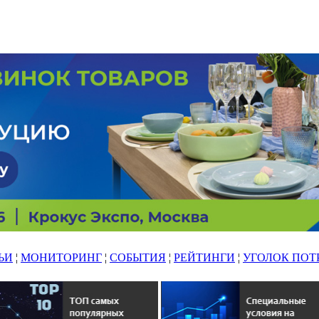
ЬИ
¦
МОНИТОРИНГ
¦
СОБЫТИЯ
¦
РЕЙТИНГИ
¦
УГОЛОК ПОТ