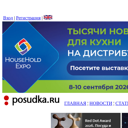
Вход
|
Регистрация
|
ГЛАВНАЯ
¦
НОВОСТИ
¦
СТАТ