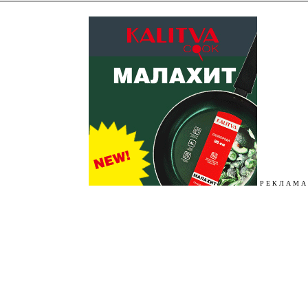
Р Е К Л А М А