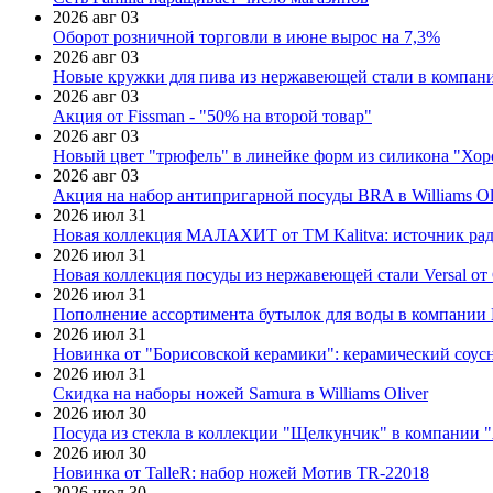
2026 авг 03
Оборот розничной торговли в июне вырос на 7,3%
2026 авг 03
Новые кружки для пива из нержавеющей стали в компан
2026 авг 03
Акция от Fissman - "50% на второй товар"
2026 авг 03
Новый цвет "трюфель" в линейке форм из силикона "Хор
2026 авг 03
Акция на набор антипригарной посуды BRA в Williams Ol
2026 июл 31
Новая коллекция МАЛАХИТ от ТМ Kalitva: источник радо
2026 июл 31
Новая коллекция посуды из нержавеющей стали Versal от 
2026 июл 31
Пополнение ассортимента бутылок для воды в компании E
2026 июл 31
Новинка от "Борисовской керамики": керамический соус
2026 июл 31
Скидка на наборы ножей Samura в Williams Oliver
2026 июл 30
Посуда из стекла в коллекции "Щелкунчик" в компании 
2026 июл 30
Новинка от TalleR: набор ножей Мотив TR-22018
2026 июл 30