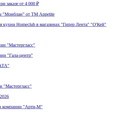
и заказе от 4 000 ₽
 "Монблан" от ТМ Appetite
я кухни Homeclub в магазинах "Гипер Лента" "О'Кей"
нии "Мастергласс"
ии "Гала-центр"
"АТА"
ии "Мастергласс"
.2026
 в компании "Арти-М"