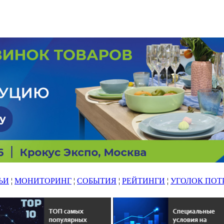
ЬИ
¦
МОНИТОРИНГ
¦
СОБЫТИЯ
¦
РЕЙТИНГИ
¦
УГОЛОК ПОТ