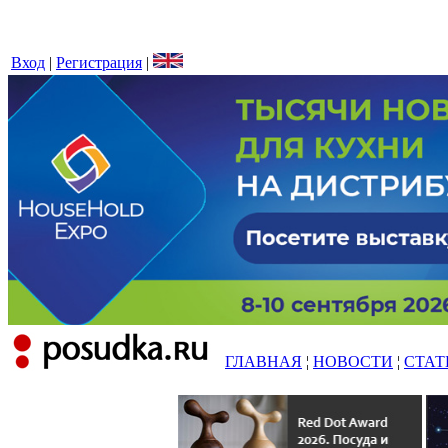
Вход
|
Регистрация
|
ГЛАВНАЯ
¦
НОВОСТИ
¦
СТАТ