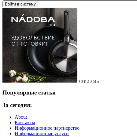
Р Е К Л А М А
Популярные статьи
За сегодня:
About
Контакты
Информационное партнерство
Информационные услуги