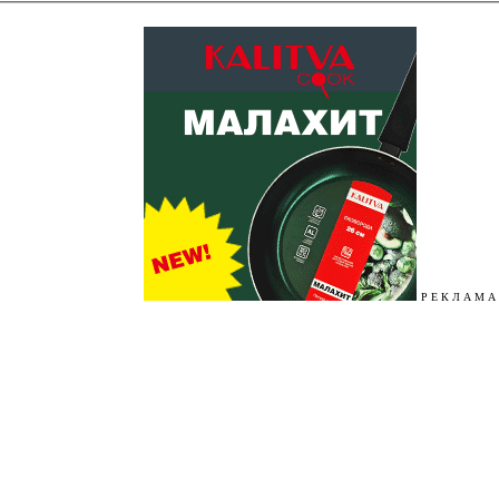
Р Е К Л А М А