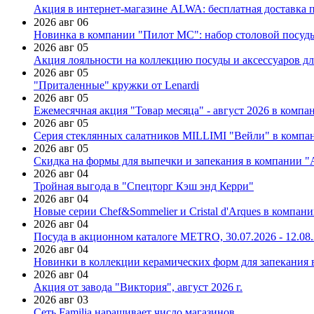
Акция в интернет-магазине ALWA: бесплатная доставка пр
2026 авг 06
Новинка в компании "Пилот МС": набор столовой посуды
2026 авг 05
Акция лояльности на коллекцию посуды и аксессуаров дл
2026 авг 05
"Приталенные" кружки от Lenardi
2026 авг 05
Ежемесячная акция "Товар месяца" - август 2026 в компа
2026 авг 05
Серия стеклянных салатников MILLIMI "Вейли" в компан
2026 авг 05
Скидка на формы для выпечки и запекания в компании 
2026 авг 04
Тройная выгода в "Спецторг Кэш энд Керри"
2026 авг 04
Новые серии Chef&Sommelier и Cristal d'Arques в компан
2026 авг 04
Посуда в акционном каталоге METRO, 30.07.2026 - 12.08
2026 авг 04
Новинки в коллекции керамических форм для запекания
2026 авг 04
Акция от завода "Виктория", август 2026 г.
2026 авг 03
Сеть Familia наращивает число магазинов