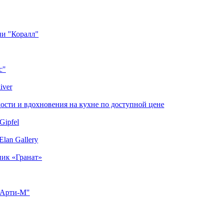
ии "Коралл"
с"
iver
сти и вдохновения на кухне по доступной цене
Gipfel
lan Gallery
ник «Гранат»
"Арти-М"