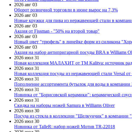
2026 авг 03
Оборот розничной торговли в июне вырос на 7,3%
2026 авг 03
Новые кружки для пива из нержавеющей стали в компан
2026 авг 03
Акция от Fissman - "50% на второй товар"
2026 авг 03
Новый цвет "трюфель" в линейке форм из силикона "Хор
2026 авг 03
Акция на набор антипригарной посуды BRA в Williams Ol
2026 июл 31
Новая коллекция МАЛАХИТ от ТМ Kalitva: источник радо
2026 июл 31
Новая коллекция посуды из нержавеющей стали Versal от 
2026 июл 31
Пополнение ассортимента бутылок для воды в компании E
2026 июл 31
Новинка от "Борисовской керамики": керамический соус
2026 июл 31
Скидка на наборы ножей Samura в Williams Oliver
2026 июл 30
Посуда из стекла в коллекции "Щелкунчик" в компании 
2026 июл 30
Новинка от TalleR: набор ножей Мотив TR-22018
2026 июл 30